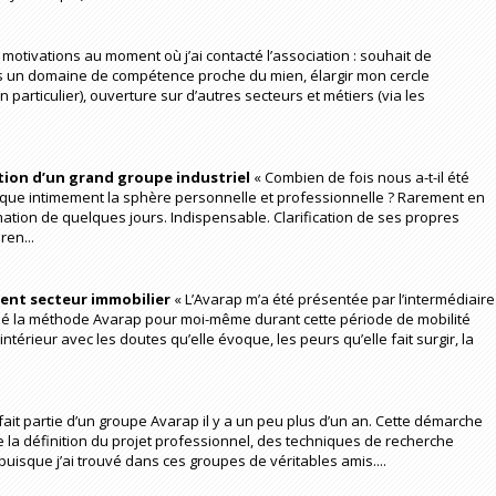
motivations au moment où j’ai contacté l’association : souhait de
 un domaine de compétence proche du mien, élargir mon cercle
 particulier), ouverture sur d’autres secteurs et métiers (via les
ation d’un grand groupe industriel
« Combien de fois nous a-t-il été
ique intimement la sphère personnelle et professionnelle ? Rarement en
ation de quelques jours. Indispensable. Clarification de ses propres
ren...
ment secteur immobilier
« L’Avarap m’a été présentée par l’intermédiaire
ilisé la méthode Avarap pour moi-même durant cette période de mobilité
intérieur avec les doutes qu’elle évoque, les peurs qu’elle fait surgir, la
i fait partie d’un groupe Avarap il y a un peu plus d’un an. Cette démarche
 la définition du projet professionnel, des techniques de recherche
uisque j’ai trouvé dans ces groupes de véritables amis....