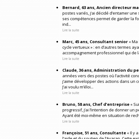
Bernard, 63 ans, Ancien directeur m
postes variés, j‘ai décidé d’entamer une
ses compétences permet de garder la f
ind...
Lire la suite
Marc, 45 ans, Consultant senior
« Ma 
cycle vertueux » : en d’autres termes ay
accompagnement professionnel qui de la cl
Lire la suite
Claude, 36 ans, Administration du p
années vers des postes où l’activité conce
j’aime développer des actions dans un c
J’ai voulu m’éloi...
Lire la suite
Bruno, 58 ans, Chef d’entreprise
« Sui
progressif, j’ai l’intention de donner un
Ayant été moi-même en situation de reche
Lire la suite
Françoise, 51 ans, Consultante
« Il y 
l’aide et du soutien de l’Avarap. Cette 