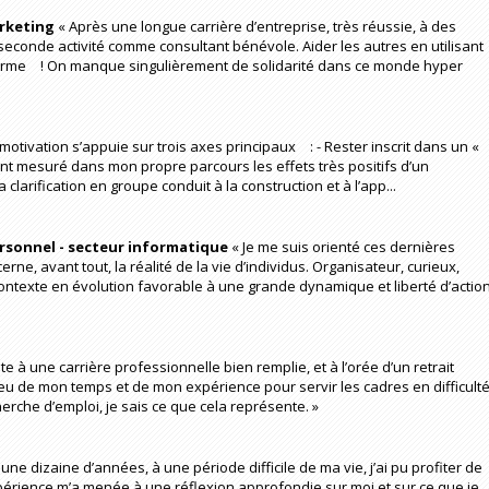
arketing
« Après une longue carrière d’entreprise, très réussie, à des
 seconde activité comme consultant bénévole. Aider les autres en utilisant
orme ! On manque singulièrement de solidarité dans ce monde hyper
motivation s’appuie sur trois axes principaux : - Rester inscrit dans un «
ant mesuré dans mon propre parcours les effets très positifs d’un
arification en groupe conduit à la construction et à l’app...
ersonnel - secteur informatique
« Je me suis orienté ces dernières
rne, avant tout, la réalité de la vie d’individus. Organisateur, curieux,
ontexte en évolution favorable à une grande dynamique et liberté d’action
te à une carrière professionnelle bien remplie, et à l’orée d’un retrait
 peu de mon temps et de mon expérience pour servir les cadres en difficulté
rche d’emploi, je sais ce que cela représente. »
a une dizaine d’années, à une période difficile de ma vie, j’ai pu profiter de
expérience m’a menée à une réflexion approfondie sur moi et sur ce que je