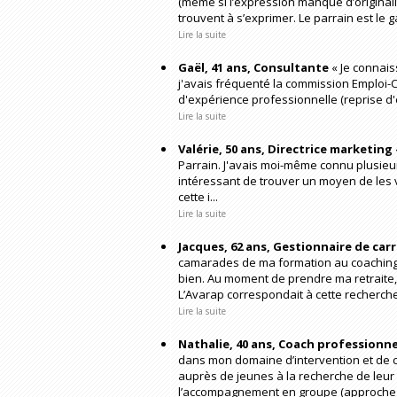
(même si l’expression manque d’originalit
trouvent à s’exprimer. Le parrain est le g
Lire la suite
Gaël, 41 ans, Consultante
« Je connais
j'avais fréquenté la commission Emploi-
d'expérience professionnelle (reprise d'
Lire la suite
Valérie, 50 ans, Directrice marketing
Parrain. J'avais moi-même connu plusieur
intéressant de trouver un moyen de les va
cette i...
Lire la suite
Jacques, 62 ans, Gestionnaire de ca
camarades de ma formation au coaching, 
bien. Au moment de prendre ma retraite, j
L’Avarap correspondait à cette recherche,
Lire la suite
Nathalie, 40 ans, Coach professionne
dans mon domaine d’intervention et de
auprès de jeunes à la recherche de leur
l’accompagnement en groupe (approche s