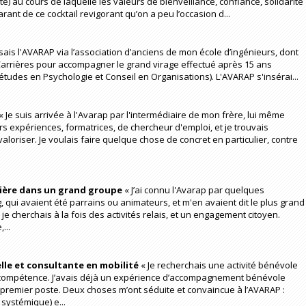
é) au cours de laquelle les valeurs de bienveillance, confiance, solidarité
arant de ce cocktail revigorant qu’on a peu l’occasion d...
sais l'AVARAP via l’association d’anciens de mon école d’ingénieurs, dont
Carrières pour accompagner le grand virage effectué après 15 ans
études en Psychologie et Conseil en Organisations). L'AVARAP s'insérai...
« Je suis arrivée à l'Avarap par l'intermédiaire de mon frère, lui même
s expériences, formatrices, de chercheur d'emploi, et je trouvais
loriser. Je voulais faire quelque chose de concret en particulier, contre
rrière dans un grand groupe
« J’ai connu l'Avarap par quelques
qui avaient été parrains ou animateurs, et m'en avaient dit le plus grand
e cherchais à la fois des activités relais, et un engagement citoyen.
...
lle et consultante en mobilité
« Je recherchais une activité bénévole
 compétence. J’avais déjà un expérience d’accompagnement bénévole
 premier poste. Deux choses m’ont séduite et convaincue à l’AVARAP :
ystémique) e...