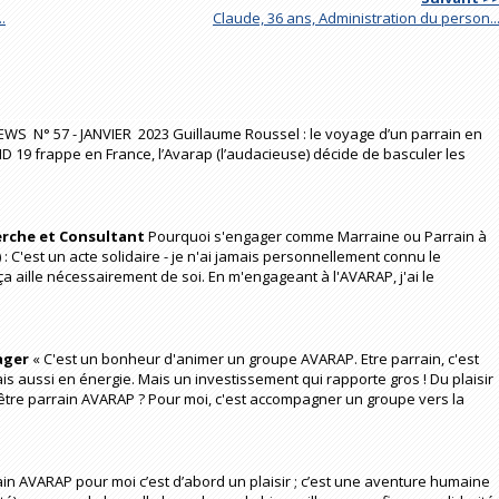
.
Claude, 36 ans, Administration du person..
S N° 57 - JANVIER 2023 Guillaume Roussel : le voyage d’un parrain en
 19 frappe en France, l’Avarap (l’audacieuse) décide de basculer les
erche et Consultant
Pourquoi s'engager comme Marraine ou Parrain à
 : C'est un acte solidaire - je n'ai jamais personnellement connu le
 aille nécessairement de soi. En m'engageant à l'AVARAP, j'ai le
ager
« C'est un bonheur d'animer un groupe AVARAP. Etre parrain, c'est
s aussi en énergie. Mais un investissement qui rapporte gros ! Du plaisir
 être parrain AVARAP ? Pour moi, c'est accompagner un groupe vers la
ain AVARAP pour moi c’est d’abord un plaisir ; c’est une aventure humaine