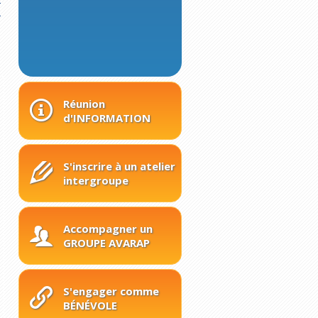
.
Réunion
d'INFORMATION
S'inscrire à un atelier
intergroupe
Accompagner un
GROUPE AVARAP
S'engager comme
BÉNÉVOLE