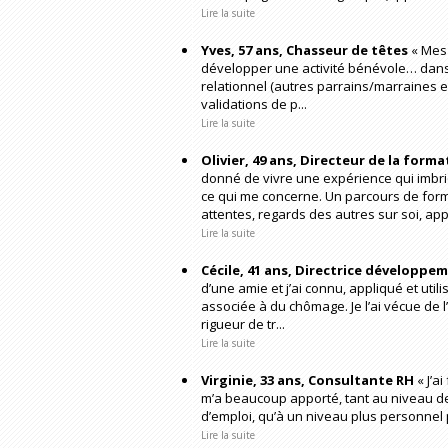
Lire la suite
Yves, 57 ans, Chasseur de têtes
« Mes 
développer une activité bénévole… dans
relationnel (autres parrains/marraines en
validations de p...
Lire la suite
Olivier, 49 ans, Directeur de la form
donné de vivre une expérience qui imbr
ce qui me concerne. Un parcours de form
attentes, regards des autres sur soi, app
Lire la suite
Cécile, 41 ans, Directrice développe
d’une amie et j’ai connu, appliqué et ut
associée à du chômage. Je l’ai vécue de l’
rigueur de tr...
Lire la suite
Virginie, 33 ans, Consultante RH
« J’a
m’a beaucoup apporté, tant au niveau de
d’emploi, qu’à un niveau plus personnel p
Lire la suite