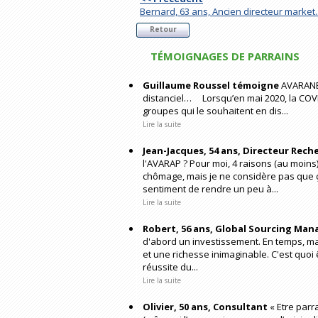
Bernard, 63 ans, Ancien directeur market..
Retour
TÉMOIGNAGES DE PARRAINS
Guillaume Roussel témoigne
AVARANEW
distanciel… Lorsqu’en mai 2020, la COVID
groupes qui le souhaitent en dis...
Lire la suite
Jean-Jacques, 54 ans, Directeur Rech
l'AVARAP ? Pour moi, 4 raisons (au moins)
chômage, mais je ne considère pas que ça
sentiment de rendre un peu à...
Lire la suite
Robert, 56 ans, Global Sourcing Man
d'abord un investissement. En temps, mai
et une richesse inimaginable. C'est quoi
réussite du...
Lire la suite
Olivier, 50 ans, Consultant
« Etre parr