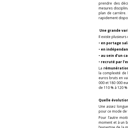
prendre des déci
mesures disciplina
plan de carrière. 
rapidement dispon
Une grande vari
Il existe plusieur
•
en portage sal
•
en
indépenda
•
au sein d’un ca
•
recruté par l’
La
rémunératio
la complexité de 
euros bruts en va
000 et 180 000 eu
de 110 % à 120 % 
Quelle évolutio
Une assez longue 
pour ce mode de fo
Pour l’autre moit
moment et à un be
l’expertise de la 