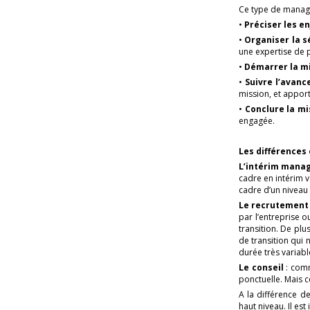
Ce type de manage
•
Préciser les e
•
Organiser la s
une expertise de 
•
Démarrer la m
•
Suivre l’avan
mission, et apport
•
Conclure la m
engagée.
Les différences
L’intérim man
cadre en intérim v
cadre d’un niveau 
Le recrutement 
par l’entreprise 
transition. De plu
de transition qui 
durée très variabl
Le conseil
: comm
ponctuelle. Mais 
A la différence 
haut niveau. Il es