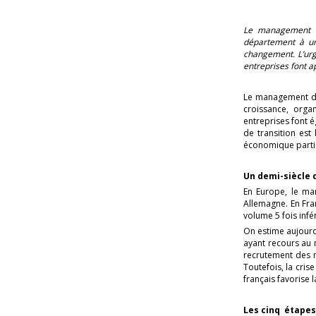
Le management de 
département à un
changement.
L’ur
entreprises font a
Le management de 
croissance, organi
entreprises font 
de transition est
économique partic
Un demi-siècle d
En Europe, le ma
Allemagne. En Fra
volume 5 fois infé
On estime aujourd
ayant recours au 
recrutement des m
Toutefois, la cri
français favorise
Les cinq étapes