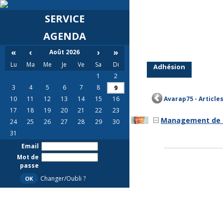
SERVICE
AGENDA
«
‹
›
»
Août 2026
Lu
Ma
Me
Je
Ve
Sa
Di
Adhésion
1
2
3
4
5
6
7
8
9
10
11
12
13
14
15
16
Avarap75 - Article
17
18
19
20
21
22
23
Management de t
24
25
26
27
28
29
30
31
Email
Mot de
passe
Changer/Oubli ?